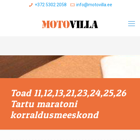
+372 5302 2058
info@motovilla.ee
Toad 11,12,13,21,23,24,25,26
Tartu maratoni
korraldusmeeskond